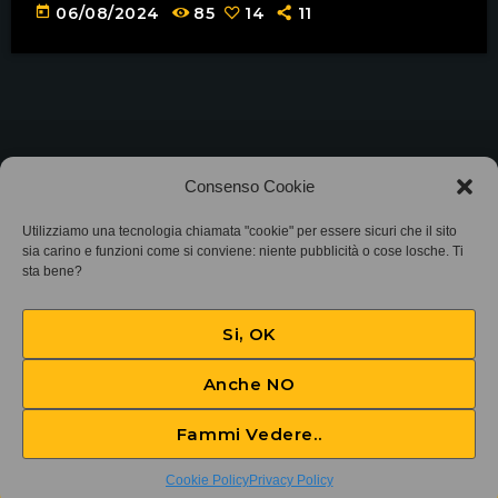
today
06/08/2024
85
14
11
©2025
Associazione Bandito • CF 97882400019 •
Consenso Cookie
Privacy Policy
•
Cookie Policy (UE)
• Protocollo
Utilizziamo una tecnologia chiamata "cookie" per essere sicuri che il sito
sia carino e funzioni come si conviene: niente pubblicità o cose losche. Ti
sta bene?
SIAE 7425
Si, OK
Anche NO
Fammi Vedere..
Brainstorm puntata 100
play_arrow
keyboard_arrow_right
Cookie Policy
Privacy Policy
Giampo