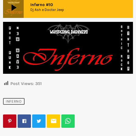
play_arrow
Inferno #10
Dj Ash e Doctor Jeep
Post Views:
351
INFERNO
email