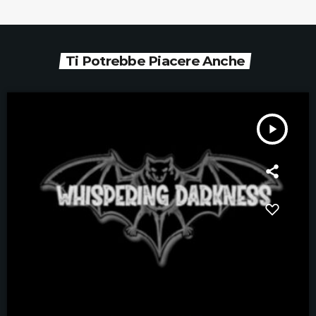
Ti Potrebbe Piacere Anche
play_arrow