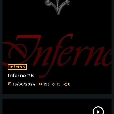
Inferno
Inferno #8
today
13/08/2024
193
15
8
play_arrow