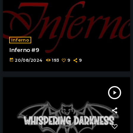
Inferno
Inferno #9
today
20/08/2024
193
9
9
play_arrow