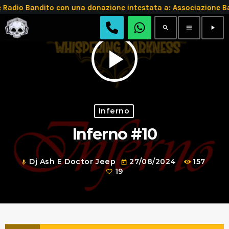
dio Bandito con una donazione intestata a: Associazione B
search
menu
play_arrow
play_arrow
Inferno
Inferno #10
Dj Ash E Doctor Jeep
27/08/2024
157
mic
today
19