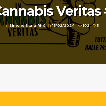
Cannabis Veritas
Simone Stara Ri-C
15/02/2024
102
5
mic
today