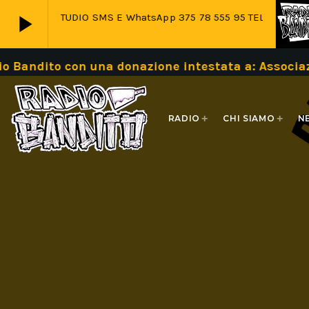
play_arrow
TA DA STUDIO SMS E WhatsApp 375 78 555 95 TEL 011 785 995
o con una donazione intestata a: Associazione B
play_arrow
Live
RADIO
CHI SIAMO
N