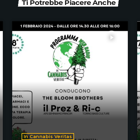
Ti Potrebbe Piacere Anche
play_arrow
In Cannabis Veritas