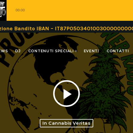
00:00
andito IBAN – IT87P0503401003000000000999 oppu
EWS
DJ
CONTENUTI SPECIALI
EVENTI
CONTATTI
play_arrow
In Cannabis Veritas