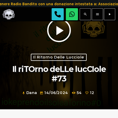
e Radio Bandito con una donazione intestata a: Associazio
search
menu
play_arrow
play_arrow
Il Ritorno Delle Lucciole
Il riTOrno deLLe lucCIole
#73
Dana
14/06/2024
54
12
mic
today