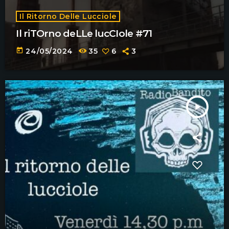
Il Ritorno Delle Lucciole
Il riTOrno deLLe lucCIole #71
today
24/05/2024
35
6
3
play_arrow