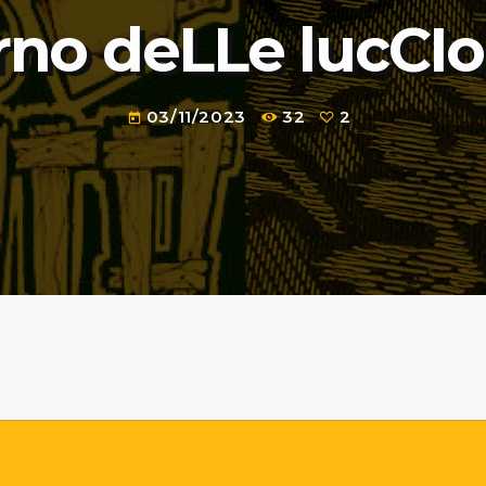
Orno deLLe lucCI
03/11/2023
32
2
today