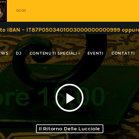
00:00
N – IT87P0503401003000000000999 oppure tramite
EWS
DJ
CONTENUTI SPECIALI
EVENTI
CONTATTI
play_arrow
Il Ritorno Delle Lucciole