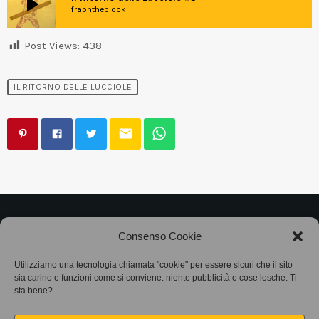
play_arrow
fraontheblock
Post Views:
438
IL RITORNO DELLE LUCCIOLE
email
©2025
Associazione Bandito • CF 97882400019 •
Consenso Cookie
Privacy Policy
•
Cookie Policy (UE)
• Protocollo
Utilizziamo una tecnologia chiamata "cookie" per essere sicuri che il sito
sia carino e funzioni come si conviene: niente pubblicità o cose losche. Ti
SIAE 7425
sta bene?