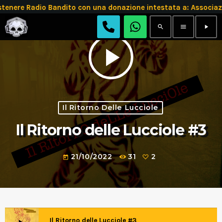
tenere Radio Bandito con una donazione intestata a: Assoc
search
menu
play_arrow
play_arrow
Il Ritorno Delle Lucciole
Il Ritorno delle Lucciole #3
21/10/2022
31
2
today
Il Ritorno delle Lucciole #3