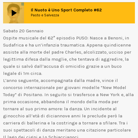
play_arrow
Il Nuoto è Uno Sport Completo #62
Pasto e Salvezza
Sabato 20 Gennaio
Ospite musicale del 62° episodio PUSO: Nasce a Benoni, in
Sudafrica e ha un’infanzia traumatica. Appena quindicenne
assiste alla morte del padre Charles, alcolizzato, ucciso per
legittima difesa dalla moglie, che tentava di aggredire, la
quale si salvò dall’accusa di omicidio grazie a un buco
legale di 1m circa.
L’anno seguente, accompagnata dalla madre, vince il
concorso internazionale per giovani modelle “New Model
Today” di Positano. In seguito si trasfersce a New York e, alla
prima occasione, abbandona il mondo della moda per
tornare al suo primo amore: la danza. Un incidente al
ginocchio all’età di diciannove anni le preclude però la
carriera di ballerina e la costringe a tornare a sfilare. Tra i
suoi spettacoli di danza meritano una citazione particolare
Il lago dei cigni e Lo Schiaccianoci.