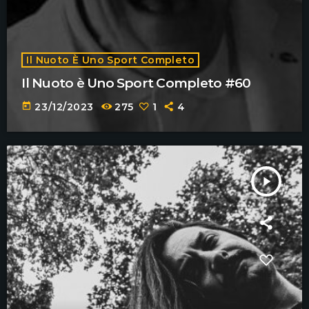
Il Nuoto È Uno Sport Completo
Il Nuoto è Uno Sport Completo #60
today
23/12/2023
275
1
4
play_arrow