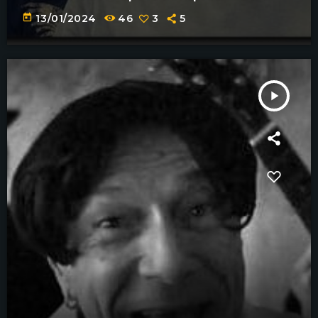
today
13/01/2024
46
3
5
play_arrow