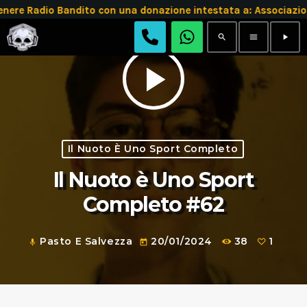
e Radio Bandito con una donazione intestata a: Associazio
search
menu
play_arrow
play_arrow
Il Nuoto È Uno Sport Completo
Il Nuoto è Uno Sport
Completo #62
Pasto E Salvezza
20/01/2024
38
1
mic
today