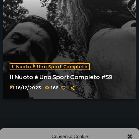
Il Nuoto È Uno Sport Completo
Il Nuoto è Uno Sport Completo #59
today
16/12/2023
166
©2025
Associazione Bandito • CF 97882400019 •
Consenso Cookie