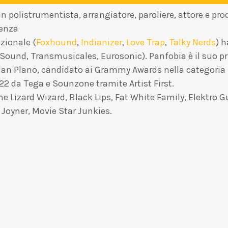
un polistrumentista, arrangiatore, paroliere, attore e pr
ienza
zionale (
Foxhound
,
Indianizer
,
Love Trap
,
Talky Nerds
) 
a Sound, Transmusicales, Eurosonic). Panfobia è il suo pr
ian Plano, candidato ai Grammy Awards nella categoria
22 da Tega e Sounzone tramite Artist First.
e Lizard Wizard, Black Lips, Fat White Family, Elektro G
 Joyner, Movie Star Junkies.