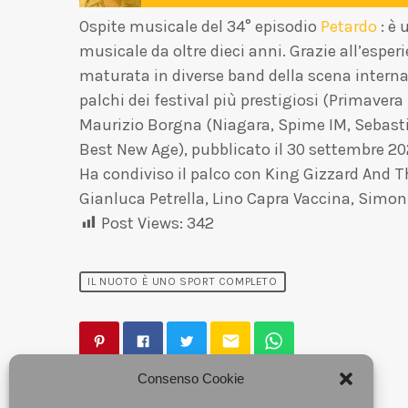
Ospite musicale del 34° episodio
Petardo
: è 
musicale da oltre dieci anni. Grazie all’esper
maturata in diverse band della scena interna
palchi dei festival più prestigiosi (Primaver
Maurizio Borgna (Niagara, Spime IM, Sebast
Best New Age), pubblicato il 30 settembre 20
Ha condiviso il palco con King Gizzard And Th
Gianluca Petrella, Lino Capra Vaccina, Simon
Post Views:
342
IL NUOTO È UNO SPORT COMPLETO
email
Consenso Cookie