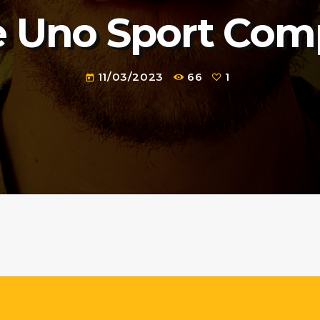
 è Uno Sport Com
11/03/2023
66
1
today