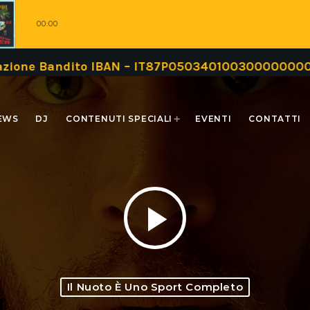
00:00
Bandito IBAN – IT87P0503401003000000000999 opp
EWS
DJ
CONTENUTI SPECIALI
EVENTI
CONTATTI
play_arrow
Il Nuoto È Uno Sport Completo