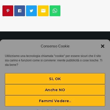
email
©2025
Associazione Bandito • CF 97882400019 •
Consenso Cookie
Privacy Policy
•
Cookie Policy (UE)
• Protocollo
Utilizziamo una tecnologia chiamata "cookie" per essere sicuri che il sito
sia carino e funzioni come si conviene: niente pubblicità o cose losche. Ti
SIAE 7425
sta bene?
Si, OK
Anche NO
Fammi Vedere..
4.Satz Andante aus "Danzas populares andinas"
play_arrow
keyboard_arrow_right