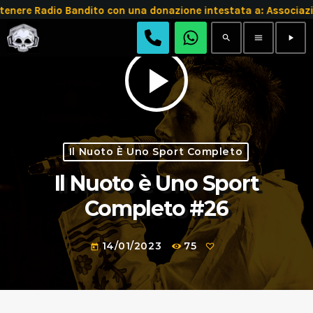
tenere Radio Bandito con una donazione intestata a: Assoc
search
menu
play_arrow
play_arrow
Il Nuoto È Uno Sport Completo
Il Nuoto è Uno Sport
Completo #26
14/01/2023
75
today