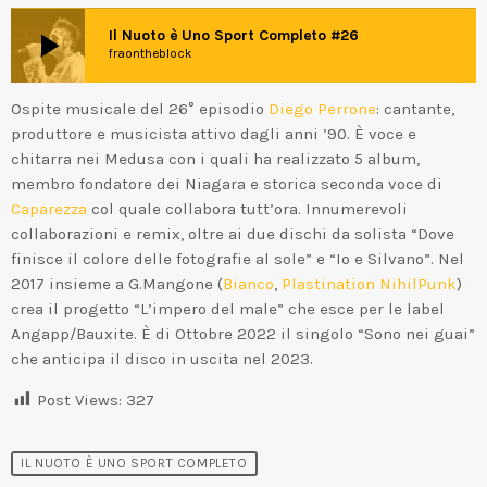
play_arrow
Il Nuoto è Uno Sport Completo #26
fraontheblock
Ospite musicale del 26° episodio
Diego Perrone
: cantante,
produttore e musicista attivo dagli anni ’90. È voce e
chitarra nei Medusa con i quali ha realizzato 5 album,
membro fondatore dei Niagara e storica seconda voce di
Caparezza
col quale collabora tutt’ora. Innumerevoli
collaborazioni e remix, oltre ai due dischi da solista “Dove
finisce il colore delle fotografie al sole” e “Io e Silvano”. Nel
2017 insieme a G.Mangone (
Bianco
,
Plastination NihilPunk
)
crea il progetto “L’impero del male” che esce per le label
Angapp/Bauxite. È di Ottobre 2022 il singolo “Sono nei guai”
che anticipa il disco in uscita nel 2023.
Post Views:
327
IL NUOTO È UNO SPORT COMPLETO