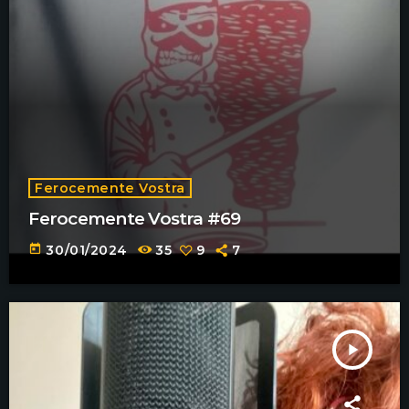
Ferocemente Vostra
Ferocemente Vostra #69
today
30/01/2024
35
9
7
play_arrow