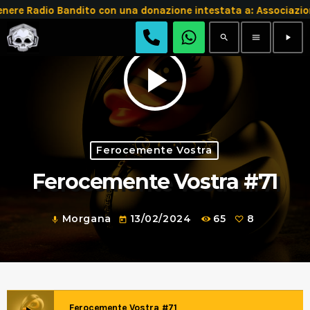
 Radio Bandito con una donazione intestata a: Associazion
search
menu
play_arrow
play_arrow
Ferocemente Vostra
Ferocemente Vostra #71
Morgana
13/02/2024
65
8
mic
today
Ferocemente Vostra #71