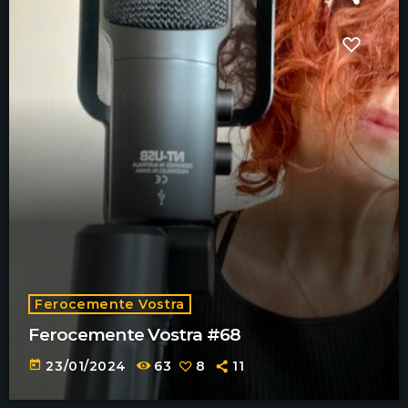
Ferocemente Vostra
Ferocemente Vostra #68
today
23/01/2024
63
8
11