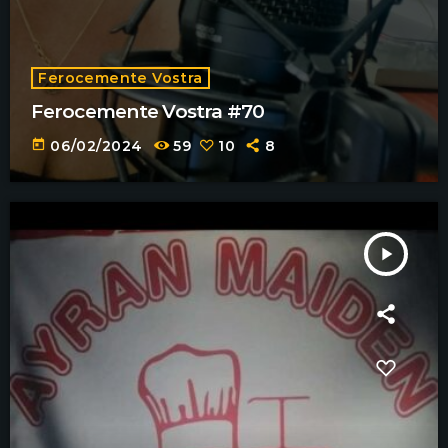
Ferocemente Vostra
Ferocemente Vostra #70
today
06/02/2024
59
10
8
play_arrow