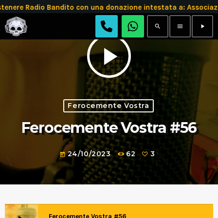
tenere Radio Bandito con una donazione intestata a: Assoc
search
menu
play_arrow
play_arrow
Ferocemente Vostra
Ferocemente Vostra #56
24/10/2023
62
3
today
Ferocemente Vostra #56