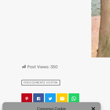
Post Views:
350
FEROCEMENTE VOSTRA
email
Consenso Cookie