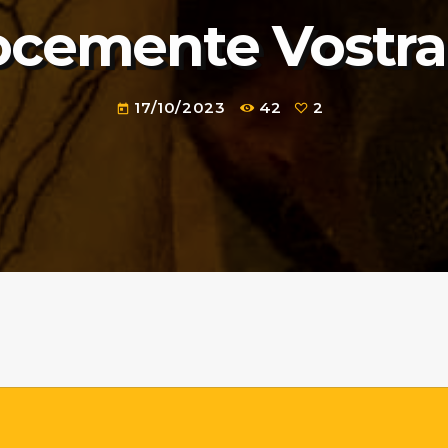
ocemente Vostra
17/10/2023
42
2
today