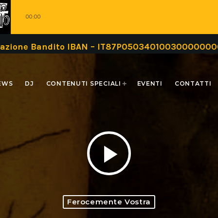
00:00
Bandito IBAN – IT87P0503401003000000000999 oppu
EWS
DJ
CONTENUTI SPECIALI
EVENTI
CONTATTI
play_arrow
Ferocemente Vostra