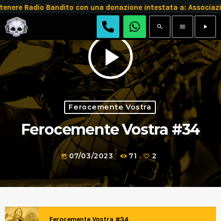
tenere Radio Bandito con una donazione intestata a: Assoc
search
menu
play_arrow
play_arrow
Ferocemente Vostra
Ferocemente Vostra #34
07/03/2023
71
2
today
Ferocemente Vostra #34