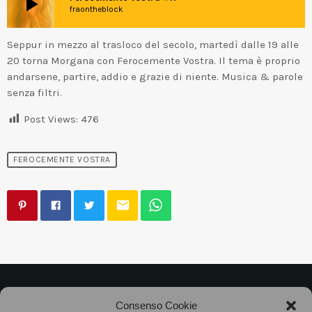
play_arrow
fraontheblock
Seppur in mezzo al trasloco del secolo, martedì dalle 19 alle
20 torna Morgana con Ferocemente Vostra. Il tema è proprio
andarsene, partire, addio e grazie di niente. Musica & parole
senza filtri.
Post Views:
476
FEROCEMENTE VOSTRA
email
©2025
Associazione Bandito • CF 97882400019 •
Consenso Cookie