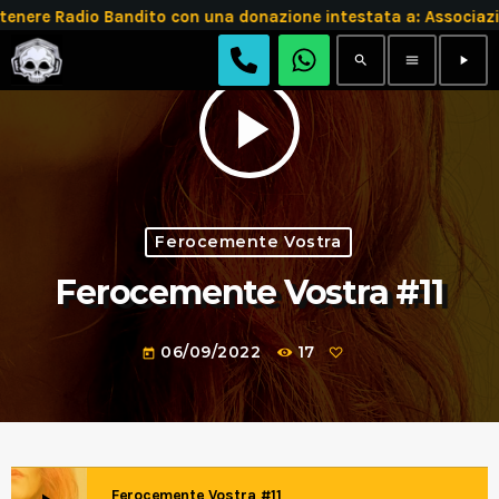
tenere Radio Bandito con una donazione intestata a: Assoc
search
menu
play_arrow
play_arrow
Ferocemente Vostra
Ferocemente Vostra #11
06/09/2022
17
today
Ferocemente Vostra #11