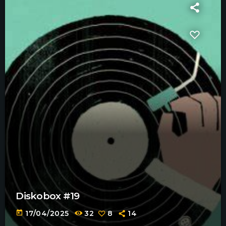
Diskobox #19
today
17/04/2025
32
8
14