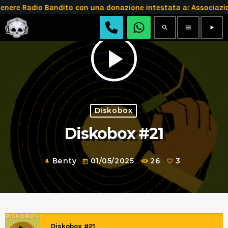
e Radio Bandito con una donazione intestata a: Associazion
search
menu
play_arrow
play_arrow
Diskobox
Diskobox #21
Benty
01/05/2025
26
3
mic
today
Diskobox #21