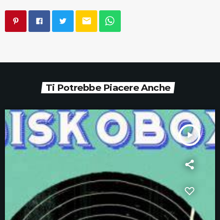
email
Ti Potrebbe Piacere Anche
play_arrow