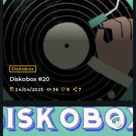
Diskobox
Diskobox #20
today
24/04/2025
36
9
7
play_arrow