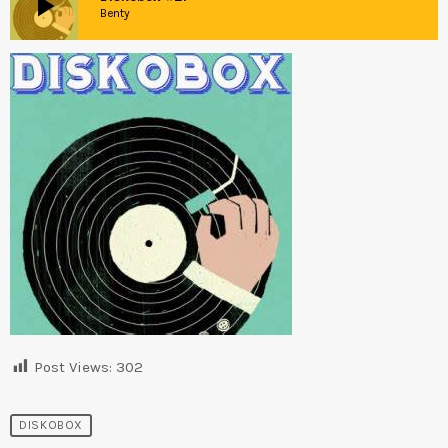
play_arrow
Benty
Post Views:
302
DISKOBOX