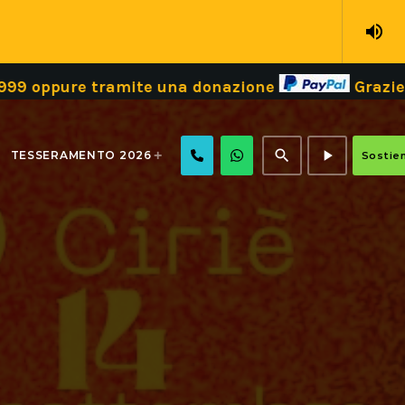
volume_up
 una donazione
Grazie!
Dona il tuo 5 x 
search
play_arrow
TESSERAMENTO 2026
Sostien