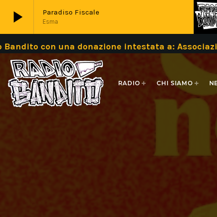
play_arrow
Paradiso Fiscale
Esma
donazione intestata a: Associazione Bandito IBA
play_arrow
Live
RADIO
CHI SIAMO
N