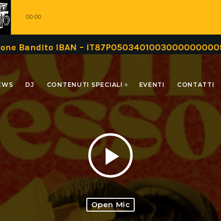
00:00
N – IT87P0503401003000000000999 oppure tramite
EWS
DJ
CONTENUTI SPECIALI
EVENTI
CONTATTI
play_arrow
Open Mic