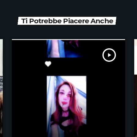
Ti Potrebbe Piacere Anche
play_arrow