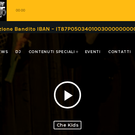
00:00
ndito IBAN – IT87P0503401003000000000999 oppure
EWS
DJ
CONTENUTI SPECIALI
EVENTI
CONTATTI
play_arrow
Che Kids