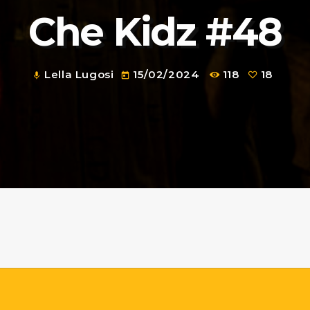
Che Kidz #48
Lella Lugosi
15/02/2024
118
18
mic
today