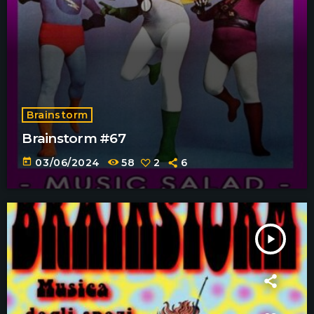
Brainstorm
Brainstorm #67
today
03/06/2024
58
2
6
play_arrow