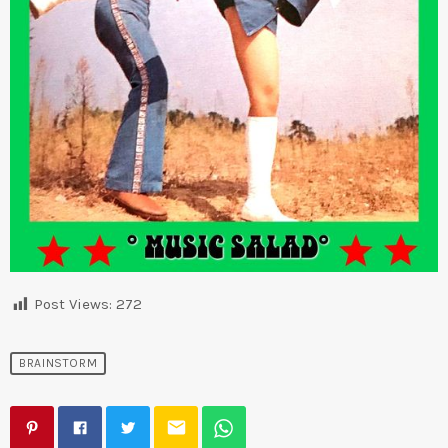
Post Views:
272
BRAINSTORM
email