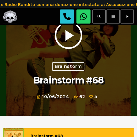
adio Bandito con una donazione intestata a: Associazione B
search
menu
play_arrow
play_arrow
Brainstorm
Brainstorm #68
10/06/2024
62
4
today
Brainstorm #68