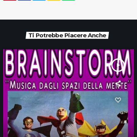
Ti Potrebbe Piacere Anche
play_arrow