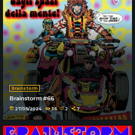
Brainstorm
Brainstorm #66
today
27/05/2024
36
2
7