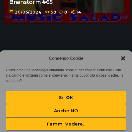
Brainstorm #65
today
20/05/2024
58
8
14
©2025
Associazione Bandito • CF 97882400019 •
Consenso Cookie
Privacy Policy
•
Cookie Policy (UE)
• Protocollo
Utilizziamo una tecnologia chiamata "cookie" per essere sicuri che il sito
sia carino e funzioni come si conviene: niente pubblicità o cose losche. Ti
SIAE 7425
sta bene?
Si, OK
Anche NO
Fammi Vedere..