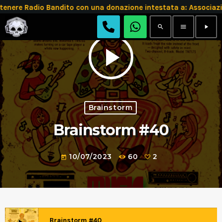
enere Radio Bandito con una donazione intestata a: Associ
search
menu
play_arrow
play_arrow
Brainstorm
Brainstorm #40
10/07/2023
60
2
today
Brainstorm #40