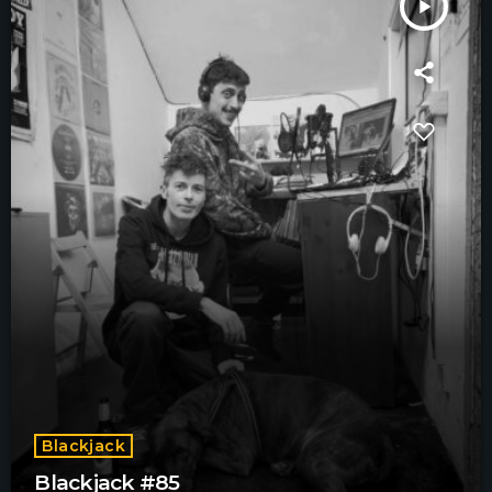
play_arrow
Blackjack
Blackjack #85