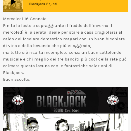
play_arrow
Blackjack Squad
Mercoledì 16 Gennaio.
Finite le feste e sopraggiunto il freddo dell’inverno il
mercoledì è la serata ideale per stare a casa crogiolarsi al
caldo del focolare domestico magari con un buon bicchiere
di vino o della bevanda che più vi aggrada,
ma tutto ciò risulta incompleto senza un buon sottofondo
musicale e chi meglio dei tre banditi più cool della rete può
colmare questa lacuna con le fantastiche selezioni di
Blackjack.
Buon ascolto.