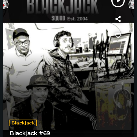
play_arrow
Blackjack
Blackjack #69