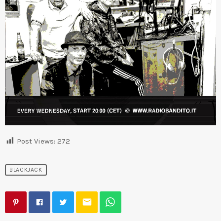
Post Views:
272
BLACKJACK
email