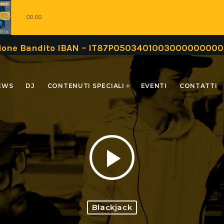
00:00
dito IBAN – IT87P0503401003000000000999 oppure
EWS
DJ
CONTENUTI SPECIALI
EVENTI
CONTATTI
play_arrow
Blackjack