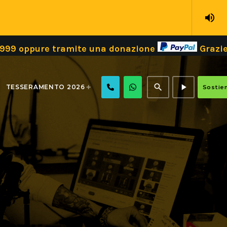
volume_up
 tramite una donazione
Grazie!
Dona il 
search
play_arrow
TESSERAMENTO 2026
Sostien