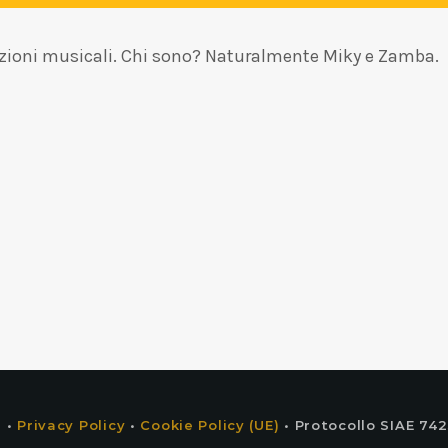
elezioni musicali. Chi sono? Naturalmente Miky e Zamba.
 •
Privacy Policy
•
Cookie Policy (UE)
• Protocollo SIAE 742