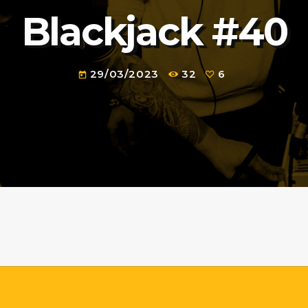
Blackjack #40
29/03/2023
32
6
today