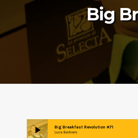
Big B
play_arrow
Big Breakfast Revolution #71
Luca Barbiero