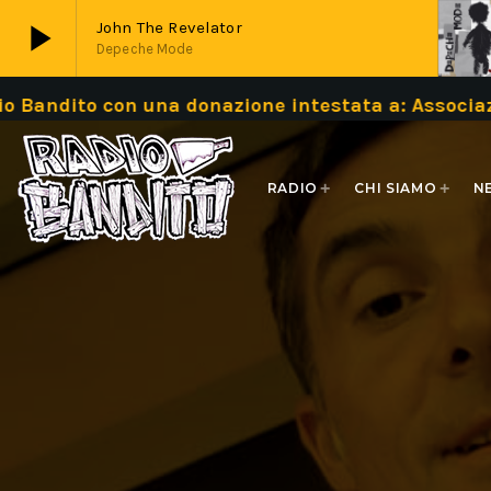
play_arrow
John The Revelator
Depeche Mode
 con una donazione intestata a: Associazione B
play_arrow
Live
RADIO
CHI SIAMO
N