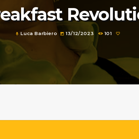
reakfast Revoluti
Luca Barbiero
13/12/2023
101
mic
today