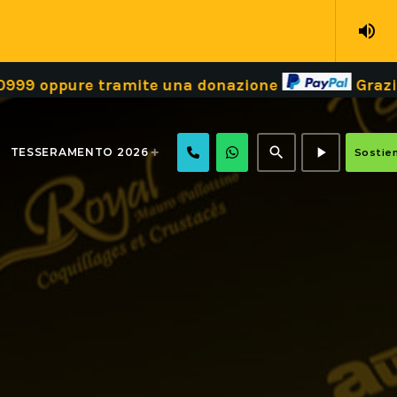
volume_up
e tramite una donazione
Grazie!
Dona i
search
play_arrow
TESSERAMENTO 2026
Sostien