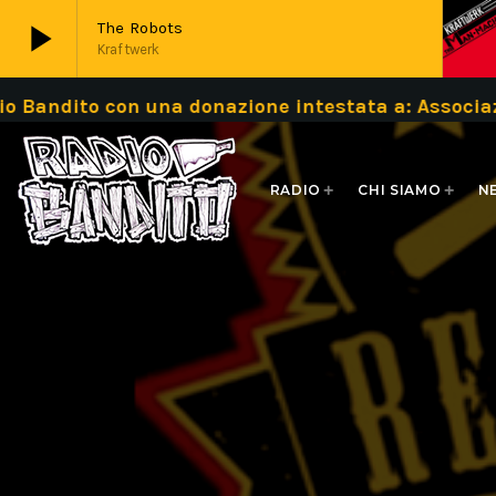
play_arrow
The Robots
Kraftwerk
 con una donazione intestata a: Associazione Ba
play_arrow
Live
RADIO
CHI SIAMO
N