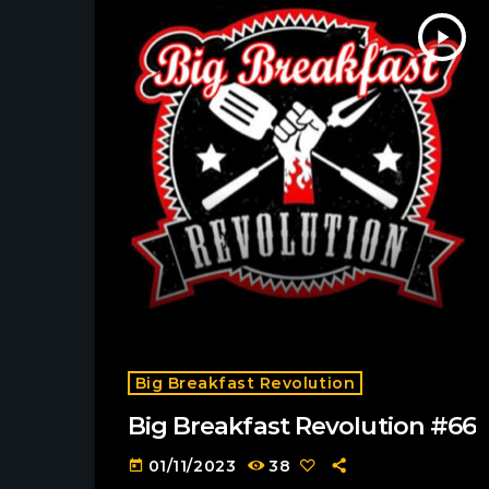
play_arrow
Big Breakfast Revolution
Big Breakfast Revolution #66
01/11/2023
38
today