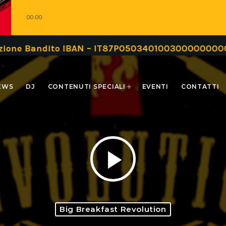
00:00
ndito IBAN – IT87P0503401003000000000999 oppur
EWS
DJ
CONTENUTI SPECIALI
EVENTI
CONTATTI
play_arrow
Big Breakfast Revolution