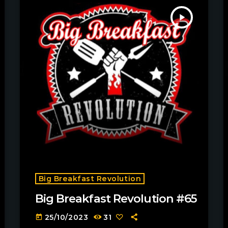
play_arrow
Big Breakfast Revolution
Big Breakfast Revolution #65
25/10/2023
31
today