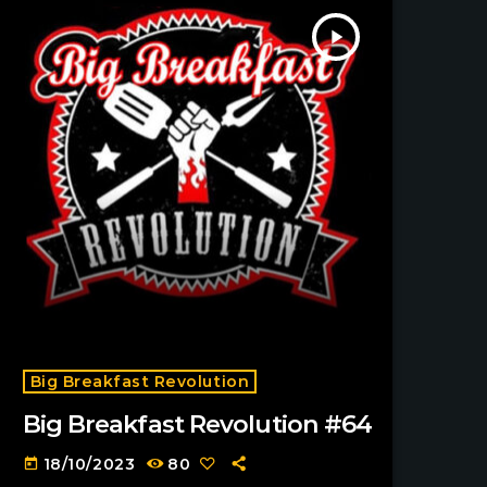
play_arrow
Big Breakfast Revolution
Big Breakfast Revolution #64
18/10/2023
80
today