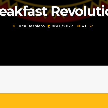
eakfast Revolut
Luca Barbiero
08/11/2023
41
mic
today