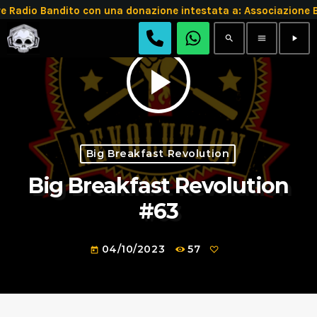
e Radio Bandito con una donazione intestata a: Associazio
search
menu
play_arrow
play_arrow
Big Breakfast Revolution
Big Breakfast Revolution
#63
04/10/2023
57
today