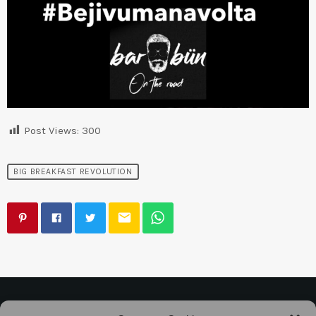
Post Views:
300
BIG BREAKFAST REVOLUTION
email
©2025
Associazione Bandito • CF 97882400019 •