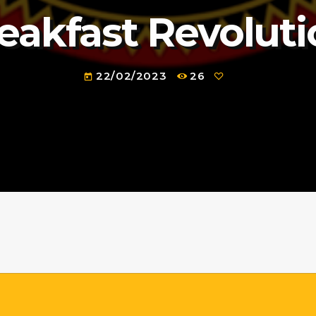
eakfast Revolut
22/02/2023
26
today