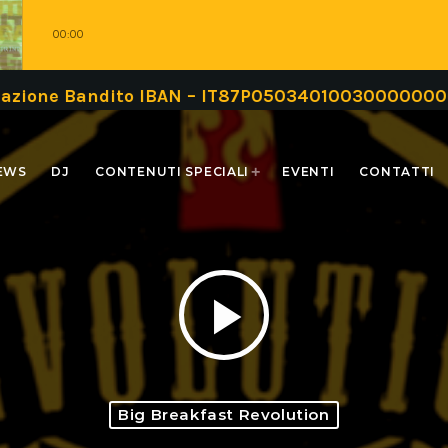
00:00
iazione Bandito IBAN – IT87P0503401003000000000
EWS
DJ
CONTENUTI SPECIALI
EVENTI
CONTATTI
play_arrow
Big Breakfast Revolution