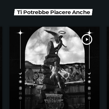
Ti Potrebbe Piacere Anche
play_arrow