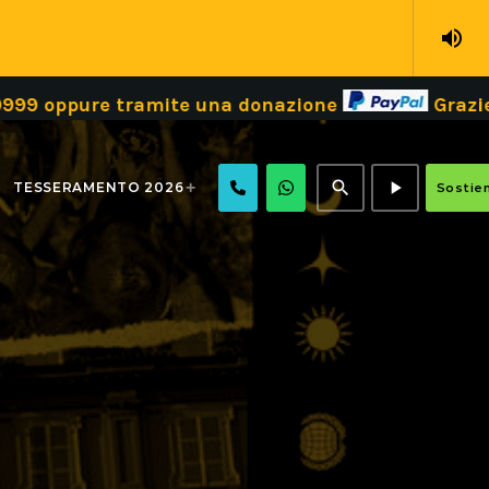
volume_up
e tramite una donazione
Grazie!
Dona i
search
play_arrow
TESSERAMENTO 2026
Sostien