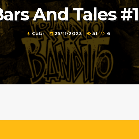
ars And Tales #
Gabri
25/11/2023
51
6
mic
today