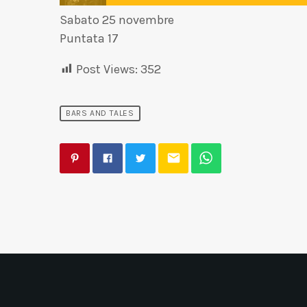
Sabato 25 novembre
Puntata 17
Post Views:
352
BARS AND TALES
email