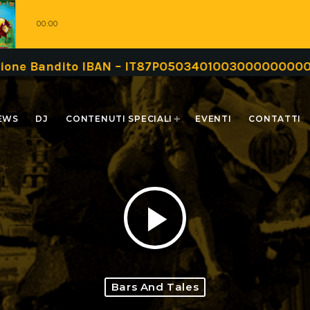
00:00
andito IBAN – IT87P0503401003000000000999 oppur
EWS
DJ
CONTENUTI SPECIALI
EVENTI
CONTATTI
play_arrow
Bars And Tales