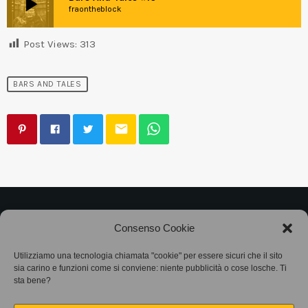
play_arrow
fraontheblock
Post Views:
313
BARS AND TALES
email
©2025
Associazione Bandito • CF 97882400019 •
Consenso Cookie
Privacy Policy
•
Cookie Policy (UE)
• Protocollo
Utilizziamo una tecnologia chiamata "cookie" per essere sicuri che il sito
sia carino e funzioni come si conviene: niente pubblicità o cose losche. Ti
SIAE 7425
sta bene?