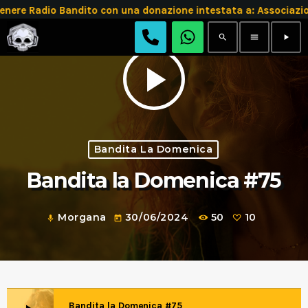
e Radio Bandito con una donazione intestata a: Associazio
search
menu
play_arrow
play_arrow
Bandita La Domenica
Bandita la Domenica #75
Morgana
30/06/2024
50
10
mic
today
Bandita la Domenica #75