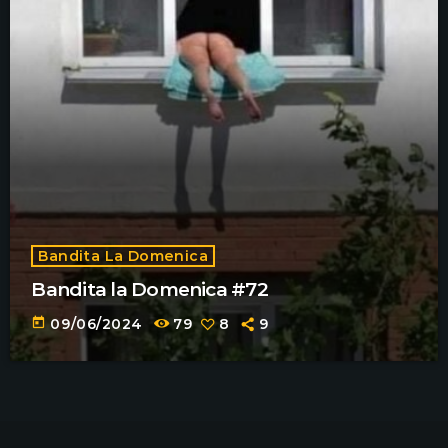
Bandita La Domenica
Bandita la Domenica #72
today
09/06/2024
79
8
9