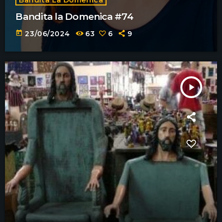
Bandita la Domenica #74
today
23/06/2024
63
6
9
play_arrow