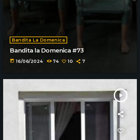
Bandita La Domenica
Bandita la Domenica #73
today
16/06/2024
74
10
7
play_arrow