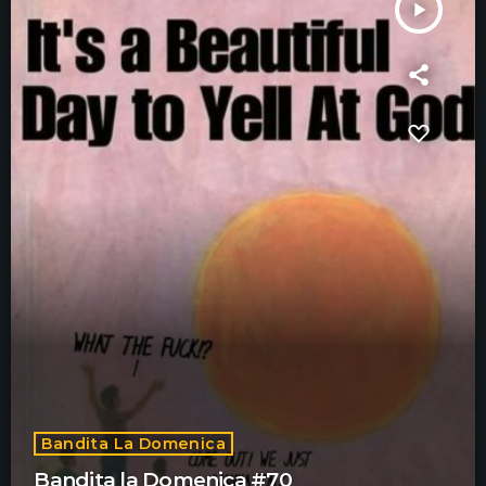
play_arrow
Bandita La Domenica
Bandita la Domenica #70