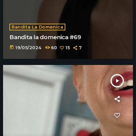
Bandita La Domenica
Bandita la domenica #69
today
19/05/2024
60
15
7
play_arrow