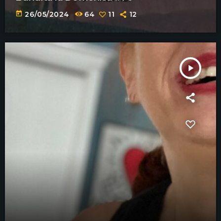
today
26/05/2024
64
11
12
play_arrow