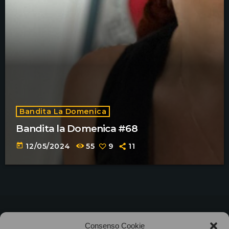
Bandita La Domenica
Bandita la Domenica #68
today
12/05/2024
55
9
11
©2025
Associazione Bandito • CF 97882400019 •
Consenso Cookie