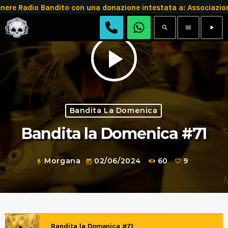
 Radio Bandito con una donazione intestata a: Associazione
search
menu
play_arrow
play_arrow
Bandita La Domenica
Bandita la Domenica #71
Morgana
02/06/2024
60
9
mic
today
Bandita la Domenica #71