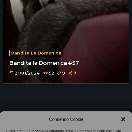
Bandita La Domenica
Bandita la Domenica #57
today
21/01/2024
52
9
7
©2025
Associazione Bandito • CF 97882400019 •
Consenso Cookie
Privacy Policy
•
Cookie Policy (UE)
• Protocollo
Utilizziamo una tecnologia chiamata "cookie" per essere sicuri che il sito