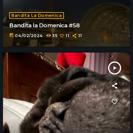
Bandita La Domenica
Bandita la Domenica #58
today
04/02/2024
35
11
11
play_arrow