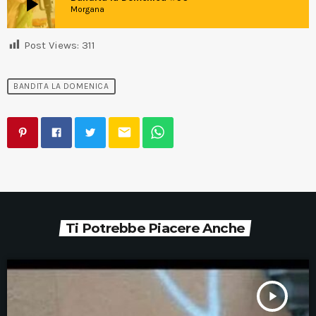
play_arrow
Morgana
Post Views:
311
BANDITA LA DOMENICA
email
Ti Potrebbe Piacere Anche
play_arrow