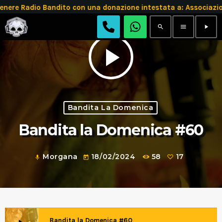
e Radio Bandito con una donazione intestata a: Associazio
search
menu
play_arrow
play_arrow
Bandita La Domenica
Bandita la Domenica #60
Morgana
18/02/2024
58
17
mic
today
Bandita la Domenica #60