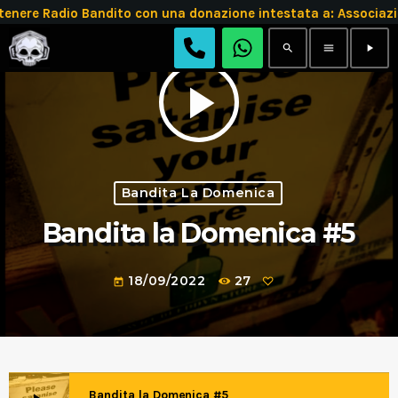
tenere Radio Bandito con una donazione intestata a: Assoc
search
menu
play_arrow
play_arrow
Bandita La Domenica
Bandita la Domenica #5
18/09/2022
27
today
Bandita la Domenica #5