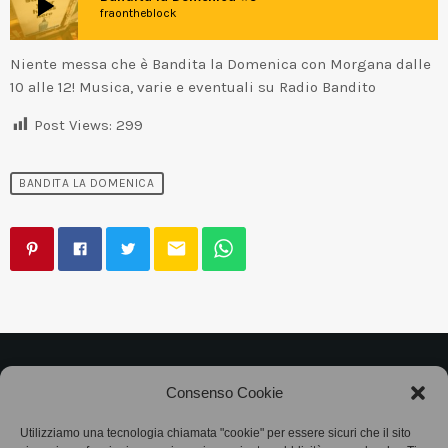
play_arrow
fraontheblock
Niente messa che è Bandita la Domenica con Morgana dalle
10 alle 12! Musica, varie e eventuali su Radio Bandito
Post Views:
299
BANDITA LA DOMENICA
email
©2025
Associazione Bandito • CF 97882400019 •
Consenso Cookie
Privacy Policy
•
Cookie Policy (UE)
• Protocollo
Utilizziamo una tecnologia chiamata "cookie" per essere sicuri che il sito