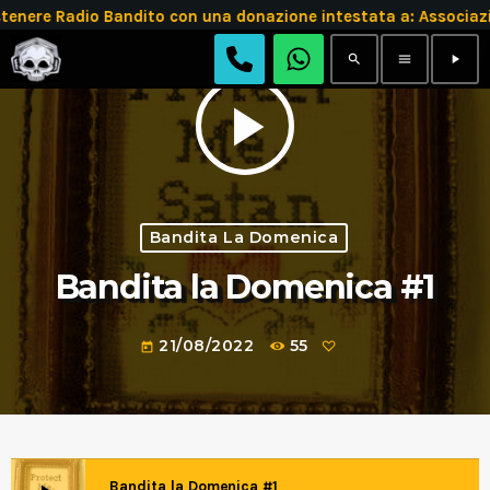
tenere Radio Bandito con una donazione intestata a: Assoc
search
menu
play_arrow
play_arrow
Bandita La Domenica
Bandita la Domenica #1
21/08/2022
55
today
Bandita la Domenica #1