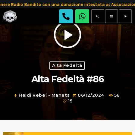
 Radio Bandito con una donazione intestata a: Associazion
search
menu
play_arrow
play_arrow
Alta Fedeltà
Alta Fedeltà #86
Heidi Rebel - Manets
06/12/2024
56
mic
today
15