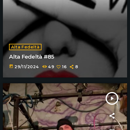
Alta Fedeltà
Alta Fedeltà #85
today
29/11/2024
49
16
8
play_arrow