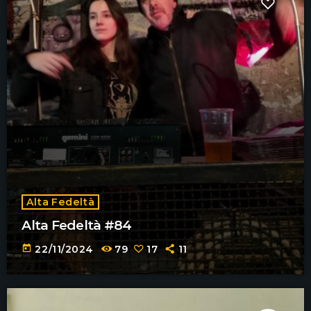
Alta Fedeltà
Alta Fedeltà #84
today
22/11/2024
79
17
11