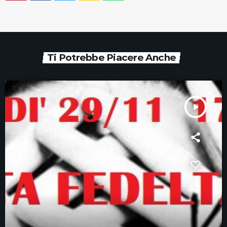
Ti Potrebbe Piacere Anche
play_arrow