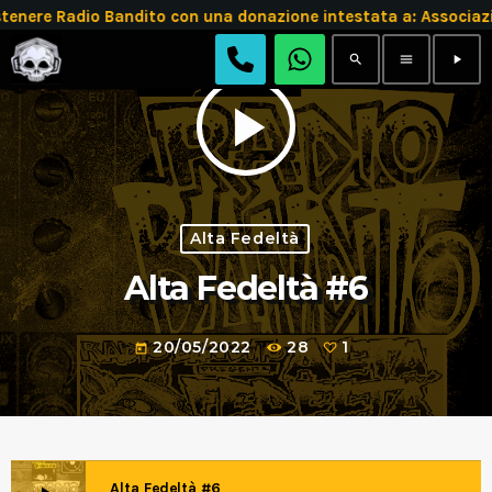
tenere Radio Bandito con una donazione intestata a: Assoc
search
menu
play_arrow
play_arrow
Alta Fedeltà
Alta Fedeltà #6
20/05/2022
28
1
today
Alta Fedeltà #6