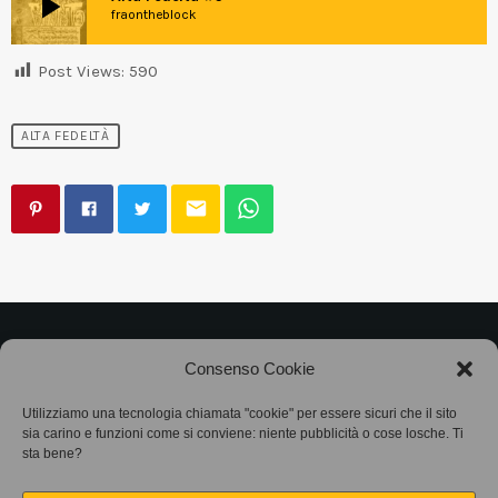
play_arrow
fraontheblock
Post Views:
590
ALTA FEDELTÀ
email
©2025
Associazione Bandito • CF 97882400019 •
Consenso Cookie
Privacy Policy
•
Cookie Policy (UE)
• Protocollo
Utilizziamo una tecnologia chiamata "cookie" per essere sicuri che il sito
sia carino e funzioni come si conviene: niente pubblicità o cose losche. Ti
SIAE 7425
sta bene?