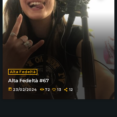
Alta Fedeltà
Alta Fedeltà #67
today
23/02/2024
72
13
12