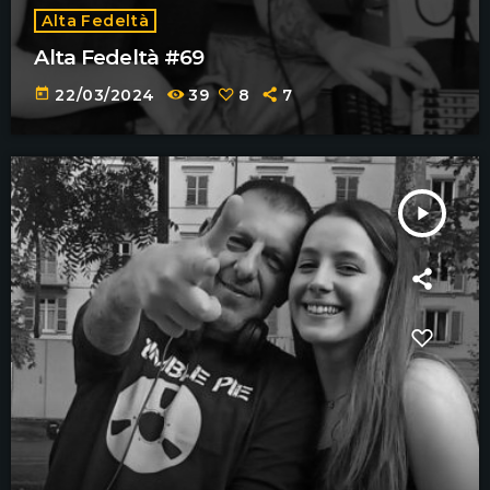
Alta Fedeltà
Alta Fedeltà #69
today
22/03/2024
39
8
7
play_arrow