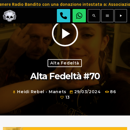
re Radio Bandito con una donazione intestata a: Associazi
search
menu
play_arrow
play_arrow
Alta Fedeltà
Alta Fedeltà #70
Heidi Rebel - Manets
29/03/2024
86
mic
today
13