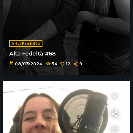
Alta Fedeltà
Alta Fedeltà #68
today
08/03/2024
54
12
9
play_arrow