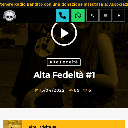
tenere Radio Bandito con una donazione intestata a: Assoc
search
menu
play_arrow
play_arrow
Alta Fedeltà
Alta Fedeltà #1
15/04/2022
89
6
today
Alta Fedeltà #1