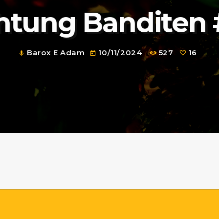
htung Banditen 
Barox E Adam
10/11/2024
527
16
mic
today