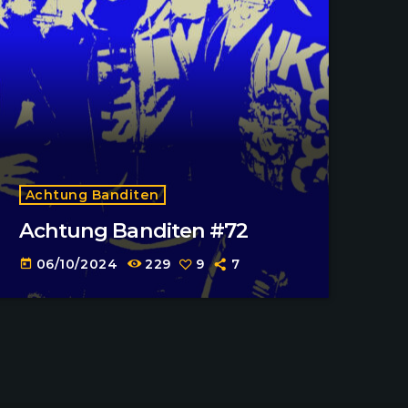
Achtung Banditen
Achtung Banditen #72
06/10/2024
229
9
7
today