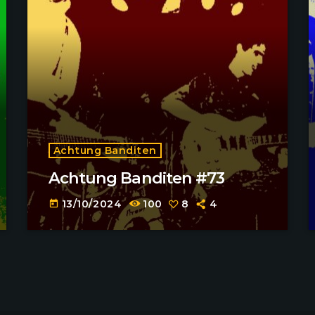
Achtung Banditen
Achtung Banditen #73
13/10/2024
100
8
4
today