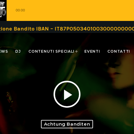
00:00
o IBAN – IT87P0503401003000000000999 oppure tr
EWS
DJ
CONTENUTI SPECIALI
EVENTI
CONTATTI
play_arrow
Achtung Banditen