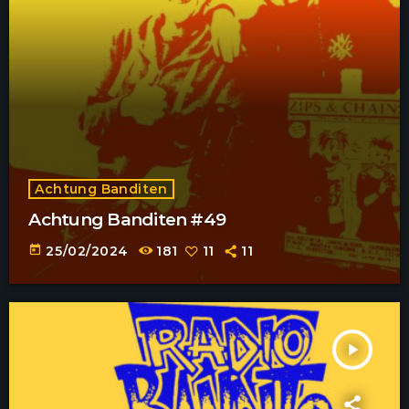
Achtung Banditen
Achtung Banditen #49
today
25/02/2024
181
11
11
play_arrow