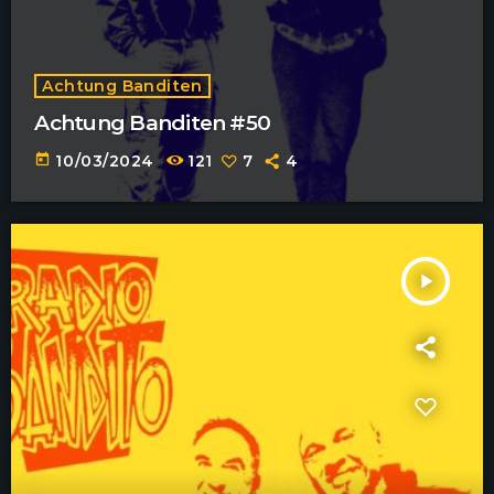
Achtung Banditen
Achtung Banditen #50
today
10/03/2024
121
7
4
play_arrow