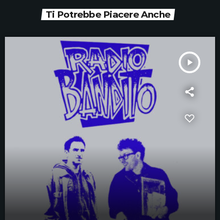
Ti Potrebbe Piacere Anche
play_arrow