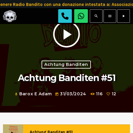
e Radio Bandito con una donazione intestata a: Associazio
search
menu
play_arrow
play_arrow
Achtung Banditen
Achtung Banditen #51
Barox E Adam
31/03/2024
116
12
mic
today
Achtung Banditen #51