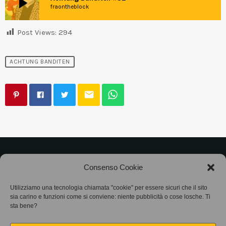
play_arrow
fraontheblock
Post Views:
294
ACHTUNG BANDITEN
email
©2025
Associazione Bandito • CF 97882400019 •
Consenso Cookie
Privacy Policy
•
Cookie Policy (UE)
• Protocollo
Utilizziamo una tecnologia chiamata "cookie" per essere sicuri che il sito
sia carino e funzioni come si conviene: niente pubblicità o cose losche. Ti
SIAE 7425
sta bene?