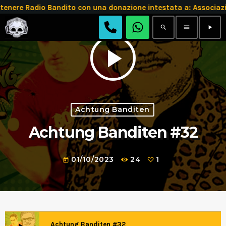
tenere Radio Bandito con una donazione intestata a: Assoc
search
menu
play_arrow
play_arrow
Achtung Banditen
Achtung Banditen #32
01/10/2023
24
1
today
Achtung Banditen #32