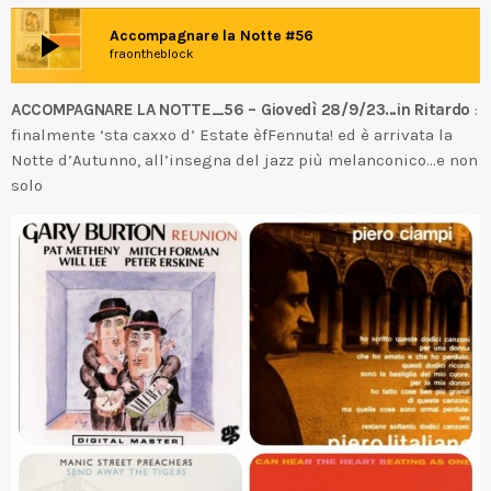
play_arrow
Accompagnare la Notte #56
fraontheblock
ACCOMPAGNARE LA NOTTE_56 – Giovedì 28/9/23…in Ritardo
:
finalmente ‘sta caxxo d’ Estate èfFennuta! ed è arrivata la
Notte d’Autunno, all’insegna del jazz più melanconico…e non
solo