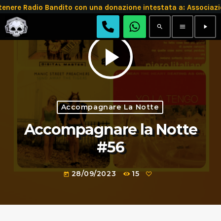
enere Radio Bandito con una donazione intestata a: Associ
search
menu
play_arrow
play_arrow
Accompagnare La Notte
Accompagnare la Notte
#56
28/09/2023
15
today