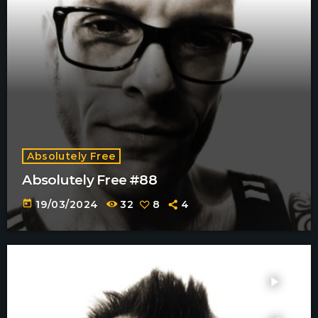
Absolutely Free
Absolutely Free #88
today
19/03/2024
32
8
4
play_arrow