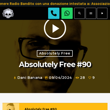
e Radio Bandito con una donazione intestata a: Associazio
search
menu
play_arrow
play_arrow
Absolutely Free
Absolutely Free #90
Dani Banana
09/04/2024
28
9
mic
today
Absolutely Free #90