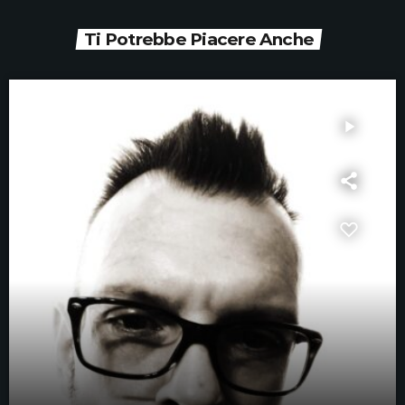
Ti Potrebbe Piacere Anche
play_arrow