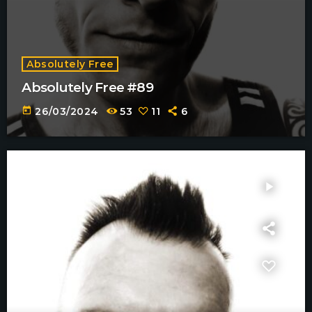
Absolutely Free
Absolutely Free #89
today
26/03/2024
53
11
6
play_arrow