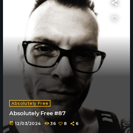
Absolutely Free
Absolutely Free #87
today
12/03/2024
36
8
6