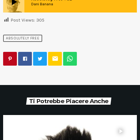
play_arrow
Dani Banana
Post Views:
305
ABSOLUTELY FREE
email
Ti Potrebbe Piacere Anche
play_arrow