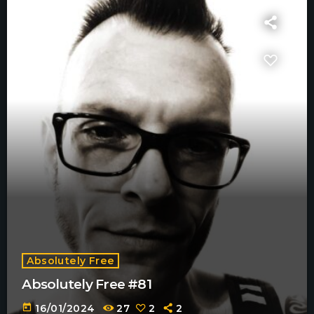
Absolutely Free
Absolutely Free #81
today
16/01/2024
27
2
2