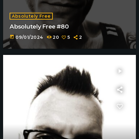
Absolutely Free
Absolutely Free #80
today
09/01/2024
20
5
2
play_arrow