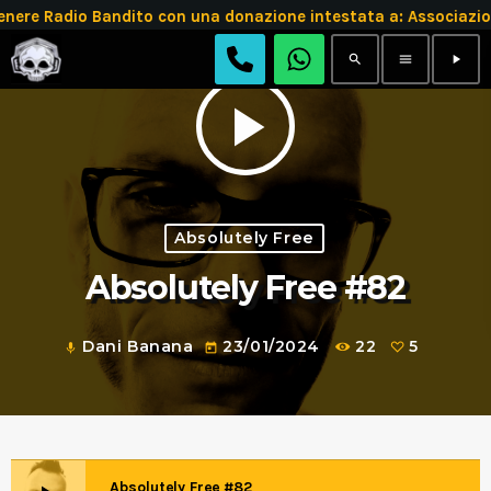
e Radio Bandito con una donazione intestata a: Associazio
search
menu
play_arrow
play_arrow
Absolutely Free
Absolutely Free #82
Dani Banana
23/01/2024
22
5
mic
today
Absolutely Free #82