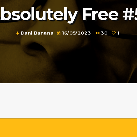
bsolutely Free #
Dani Banana
16/05/2023
30
1
mic
today