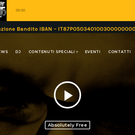
00:00
zione Bandito IBAN – IT87P05034010030000000009
EWS
DJ
CONTENUTI SPECIALI
EVENTI
CONTATTI
play_arrow
Absolutely Free