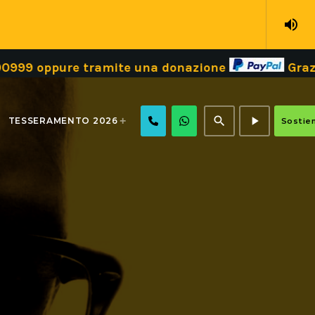
volume_up
99 oppure tramite una donazione
Grazie!
search
play_arrow
TESSERAMENTO 2026
Sostien