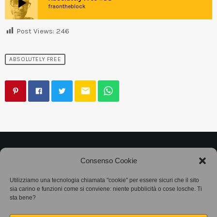
play_arrow
fraontheblock
Post Views:
246
ABSOLUTELY FREE
email
©2025
Associazione Bandito • CF 97882400019 •
Consenso Cookie
Privacy Policy
•
Cookie Policy (UE)
• Protocollo
Utilizziamo una tecnologia chiamata "cookie" per essere sicuri che il sito
sia carino e funzioni come si conviene: niente pubblicità o cose losche. Ti
SIAE 7425
sta bene?