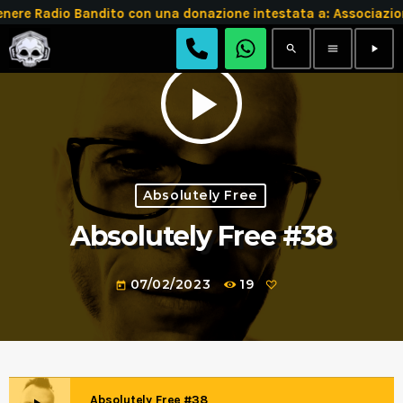
enere Radio Bandito con una donazione intestata a: Associ
search
menu
play_arrow
play_arrow
Absolutely Free
Absolutely Free #38
07/02/2023
19
today
Absolutely Free #38