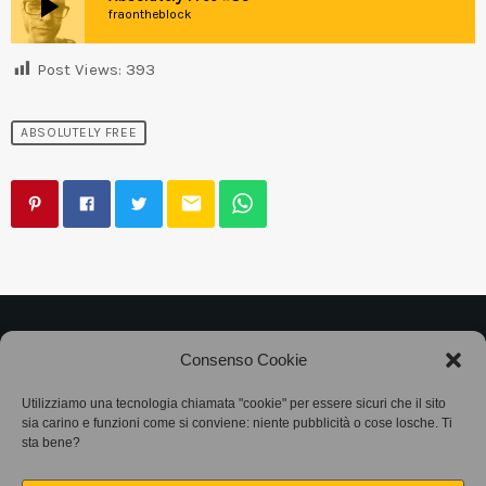
play_arrow
fraontheblock
Post Views:
393
ABSOLUTELY FREE
email
©2025
Associazione Bandito • CF 97882400019 •
Consenso Cookie
Privacy Policy
•
Cookie Policy (UE)
• Protocollo
Utilizziamo una tecnologia chiamata "cookie" per essere sicuri che il sito
sia carino e funzioni come si conviene: niente pubblicità o cose losche. Ti
SIAE 7425
sta bene?