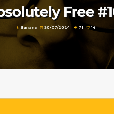
solutely Free #
Banana
30/07/2024
71
14
mic
today