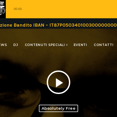
00:00
Bandito IBAN – IT87P0503401003000000000999 oppu
EWS
DJ
CONTENUTI SPECIALI
EVENTI
CONTATTI
play_arrow
Absolutely Free