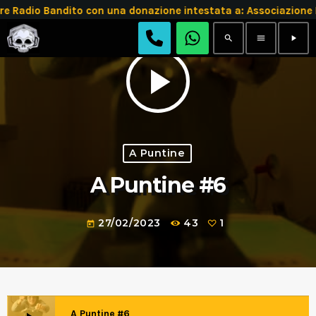
re Radio Bandito con una donazione intestata a: Associazio
search
menu
play_arrow
play_arrow
A Puntine
A Puntine #6
27/02/2023
43
1
today
A Puntine #6