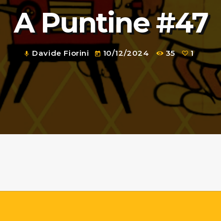
A Puntine #47
Davide Fiorini
10/12/2024
35
1
mic
today