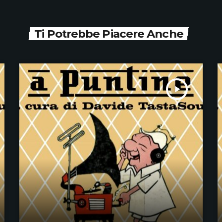
Ti Potrebbe Piacere Anche
play_arrow