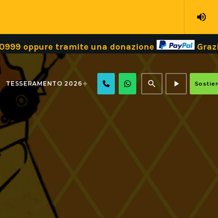
volume_up
re tramite una donazione
Grazie!
Dona 
search
play_arrow
TESSERAMENTO 2026
Sostien