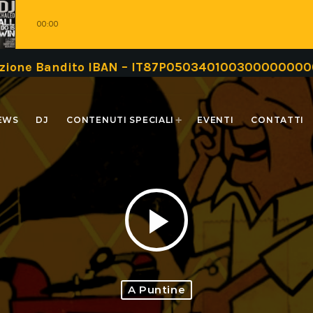
00:00
Bandito IBAN – IT87P0503401003000000000999 oppu
EWS
DJ
CONTENUTI SPECIALI
EVENTI
CONTATTI
play_arrow
A Puntine