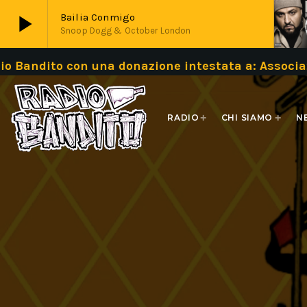
play_arrow
Bailia Conmigo
Snoop Dogg & October London
o con una donazione intestata a: Associazione 
play_arrow
Live
RADIO
CHI SIAMO
N