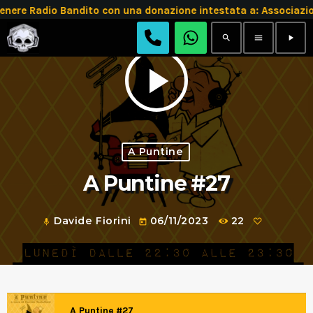
e Radio Bandito con una donazione intestata a: Associazio
search
menu
play_arrow
play_arrow
A Puntine
A Puntine #27
Davide Fiorini
06/11/2023
22
mic
today
A Puntine #27