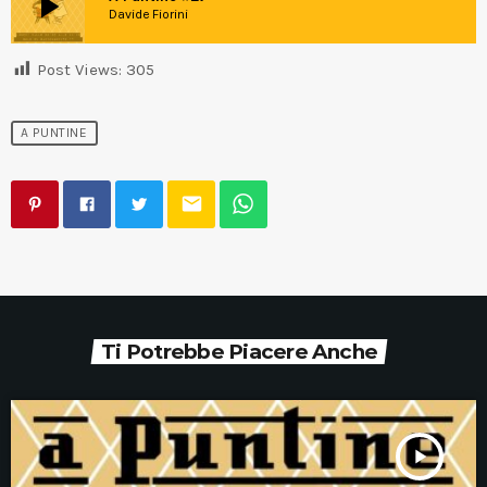
play_arrow
Davide Fiorini
Post Views:
305
A PUNTINE
email
Ti Potrebbe Piacere Anche
play_arrow