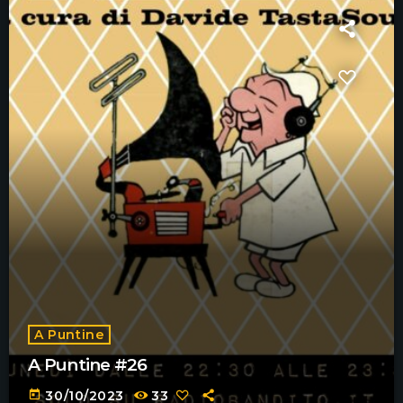
A Puntine
A Puntine #26
today
30/10/2023
33