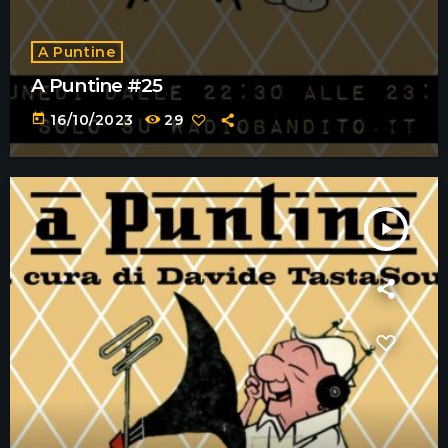
A Puntine
A Puntine #25
today
16/10/2023
29
play_arrow