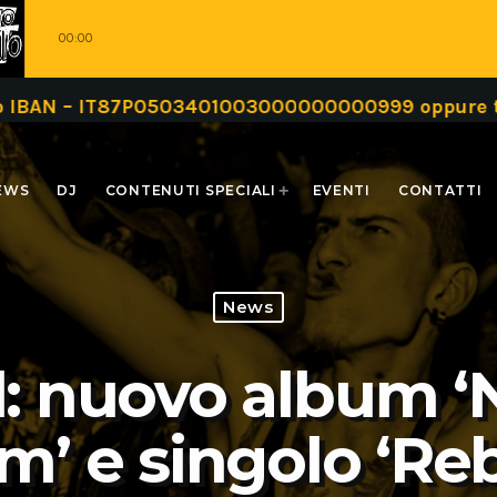
00:00
– IT87P0503401003000000000999 oppure tramite u
EWS
DJ
CONTENUTI SPECIALI
EVENTI
CONTATTI
News
: nuovo album ‘
’ e singolo ‘Reb