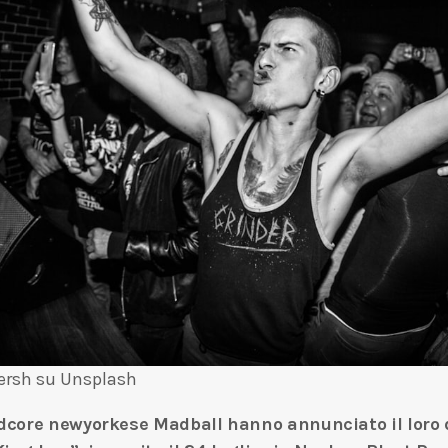
ersh su Unsplash
ardcore newyorkese
Madball
hanno annunciato il loro