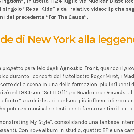
Kingdom”, in uscita il 24 luglio via Nuclear Blast Rec
ingolo “Rebel Kids” e dal relativo videoclip che segn
ni dal precedente “For The Cause”.
ade di New York alla legge
 progetto parallelo degli
Agnostic Front
, quando il gi
alco durante i concerti del fratellastro Roger Miret, i
Mad
otte della scena in una delle formazioni più influenti de
rrivò nel 1994 con “Set It Off” per Roadrunner Records, 
 definito “uno dei dischi hardcore più influenti di semp
a potenza musicale e testi che ti fanno sentire il loro d
monstrating My Style”, consolidando una fanbase inter
essanti. Con nove album in studio, quattro EP e una car