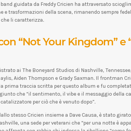
la band guidata da Freddy Cricien ha attraversato sciogl
e e trasformazioni della scena, rimanendo sempre fede
he li caratterizza.
o con “Not Your Kingdom” e 
istrato ai The Boneyard Studios di Nashville, Tennessee
Baylis, Aiden Thompson e Grady Saxman. Il frontman Cric
 la prima traccia scritta per questo album e fu complet
giunto che “il sentimento, il vibe e il messaggio della 
 catalizzatore per ciò che è venuto dopo”.
 dallo stesso Cricien insieme a Dave Causa, è stato girat
ashville, una sede per veterani che “per una notte è app
rano affronta con rabbia chi indossa la ribellione “come 