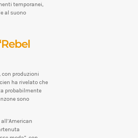
imenti temporanei,
le al suono
“Rebel
, con produzioni
ien ha rivelato che
ata probabilmente
canzone sono
o all’American
artenuta
fosse moda”, con