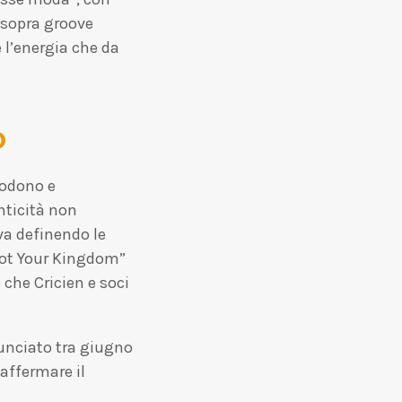
” sopra groove
 l’energia che da
o
lodono e
nticità non
va definendo le
Not Your Kingdom”
 che Cricien e soci
nunciato tra giugno
affermare il