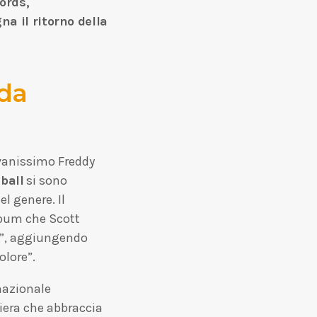
ords,
a il ritorno della
nda
ovanissimo Freddy
ball
si sono
l genere. Il
album che Scott
re”, aggiungendo
olore”.
nazionale
riera che abbraccia