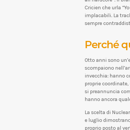
Cricien che urla “Yo
implacabili. La tra
sempre contraddist
Perché q
Otto anni sono un’
scompaiono nell’ar
invecchia: hanno co
proprie coordinate
si preannuncia come
hanno ancora qualc
La scelta di Nuclea
e luglio dimostrano
proprio posto al ve