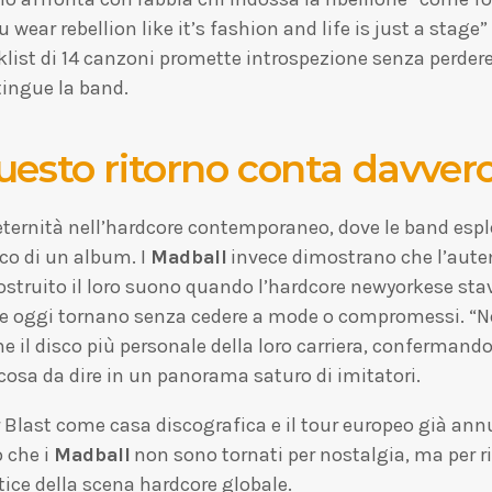
u wear rebellion like it’s fashion and life is just a stage
cklist di 14 canzoni promette introspezione senza perdere
ingue la band.
uesto ritorno conta davver
eternità nell’hardcore contemporaneo, dove le band esp
co di un album. I
Madball
invece dimostrano che l’aute
struito il loro suono quando l’hardcore newyorkese sta
, e oggi tornano senza cedere a mode o compromessi. “
 il disco più personale della loro carriera, confermando
osa da dire in un panorama saturo di imitatori.
r Blast come casa discografica e il tour europeo già an
 che i
Madball
non sono tornati per nostalgia, ma per ri
rtice della scena hardcore globale.