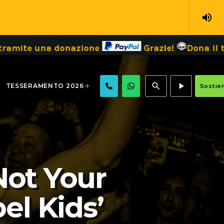
volume_up
na donazione
Grazie!
Dona il tuo 5 x 10
search
play_arrow
TESSERAMENTO 2026
Sostien
Not Your
el Kids’