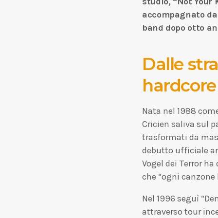
studio, “Not Your 
accompagnato dal s
band dopo otto an
Dalle str
hardcore
Nata nel 1988 come
Cricien saliva sul p
trasformati da masc
debutto ufficiale a
Vogel dei Terror ha
che “ogni canzone h
Nel 1996 seguì “De
attraverso tour inc